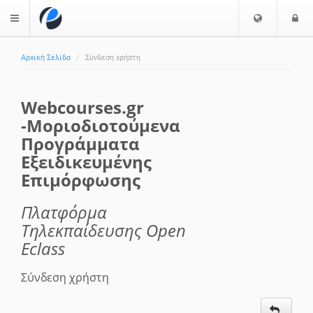
Ε
Ε
$langMenu
π
ί
ι
Αρχική Σελίδα
Σύνδεση χρήστη
λ
ο
ζήτηση
ο
δ
γ
ο
Webcourses.gr
ή
ς
-Μοριοδιοτούμενα
Γ
Προγράμματα
λ
ώ
Εξειδικευμένης
σ
Επιμόρφωσης
σ
α
Πλατφόρμα
ς
Τηλεκπαίδευσης Open
Eclass
Σύνδεση χρήστη