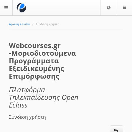
Ε
Ε
$langMenu
π
ί
ι
Αρχική Σελίδα
Σύνδεση χρήστη
λ
ο
ζήτηση
ο
δ
γ
ο
Webcourses.gr
ή
ς
-Μοριοδιοτούμενα
Γ
Προγράμματα
λ
ώ
Εξειδικευμένης
σ
Επιμόρφωσης
σ
α
Πλατφόρμα
ς
Τηλεκπαίδευσης Open
Eclass
Σύνδεση χρήστη